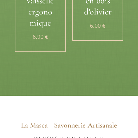
vaisselle
en bois
ergono
d’olivier
mique
6,00
€
6,90
€
La Masca - Savonnerie Artisanale