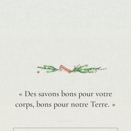
de
vaisselle
ergonomique
« Des savons bons pour votre
corps, bons pour notre Terre. »