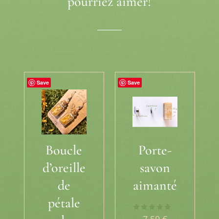
pourriez aimer!
Produits similaires
Save
Save
Boucle
Porte-
d’oreille
savon
de
aimanté
pétale
7,50
€
Note