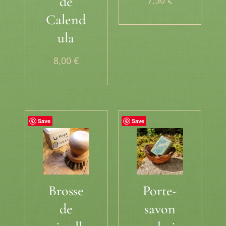
de
5.00
sur 5
Calend
ula
8,00
€
Save
Save
Brosse
Porte-
de
savon